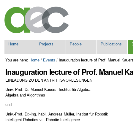
Skip
Personal
to
tools
content.
|
Skip
to
navigation
Navigation
Home
Projects
People
Publications
You are here:
Home
/
Events
/
Inauguration lecture of Prof. Manuel Kauer
Inauguration lecture of Prof. Manuel K
EINLADUNG ZU DEN ANTRITTSVORLESUNGEN
Univ.-Prof. Dr. Manuel Kauers, Institut für Algebra
Algebra and Algorithms
und
Univ.-Prof. Dr.-Ing. habil. Andreas Müller, Institut für Robotik
Intelligent Robotics vs. Robotic Intelligence