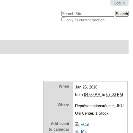
Log in
Search Site
only in current section
Advanced
Search…
When
Jan 25, 2016
from
04:00 PM
to
07:00 PM
Where
Repräsentationsräume, JKU
Uni Center, 1.Stock
Add event
vCal
to calendar
iCal